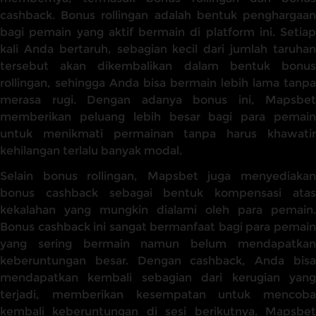
cashback. Bonus rollingan adalah bentuk penghargaan
bagi pemain yang aktif bermain di platform ini. Setiap
kali Anda bertaruh, sebagian kecil dari jumlah taruhan
tersebut akan dikembalikan dalam bentuk bonus
rollingan, sehingga Anda bisa bermain lebih lama tanpa
merasa rugi. Dengan adanya bonus ini, Mapsbet
memberikan peluang lebih besar bagi para pemain
untuk menikmati permainan tanpa harus khawatir
kehilangan terlalu banyak modal.
Selain bonus rollingan, Mapsbet juga menyediakan
bonus cashback sebagai bentuk kompensasi atas
kekalahan yang mungkin dialami oleh para pemain.
Bonus cashback ini sangat bermanfaat bagi para pemain
yang sering bermain namun belum mendapatkan
keberuntungan besar. Dengan cashback, Anda bisa
mendapatkan kembali sebagian dari kerugian yang
terjadi, memberikan kesempatan untuk mencoba
kembali keberuntungan di sesi berikutnya. Mapsbet