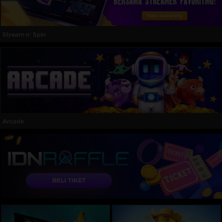
Stream n' Spin
Arcade