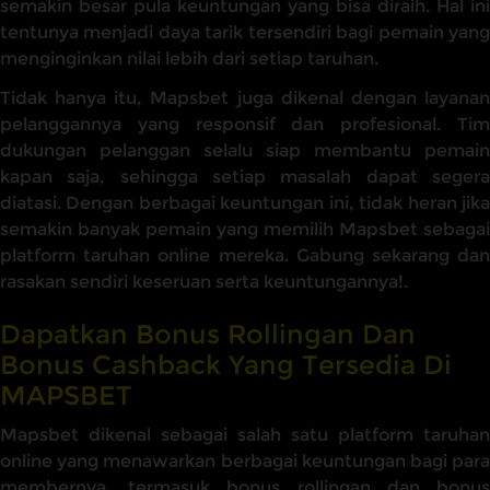
semakin besar pula keuntungan yang bisa diraih. Hal ini
tentunya menjadi daya tarik tersendiri bagi pemain yang
menginginkan nilai lebih dari setiap taruhan.
Tidak hanya itu, Mapsbet juga dikenal dengan layanan
pelanggannya yang responsif dan profesional. Tim
dukungan pelanggan selalu siap membantu pemain
kapan saja, sehingga setiap masalah dapat segera
diatasi. Dengan berbagai keuntungan ini, tidak heran jika
semakin banyak pemain yang memilih Mapsbet sebagai
platform taruhan online mereka. Gabung sekarang dan
rasakan sendiri keseruan serta keuntungannya!.
Dapatkan Bonus Rollingan Dan
Bonus Cashback Yang Tersedia Di
MAPSBET
Mapsbet dikenal sebagai salah satu platform taruhan
online yang menawarkan berbagai keuntungan bagi para
membernya, termasuk bonus rollingan dan bonus