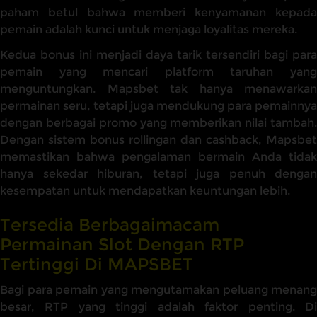
paham betul bahwa memberi kenyamanan kepada
pemain adalah kunci untuk menjaga loyalitas mereka.
Kedua bonus ini menjadi daya tarik tersendiri bagi para
pemain yang mencari platform taruhan yang
menguntungkan. Mapsbet tak hanya menawarkan
permainan seru, tetapi juga mendukung para pemainnya
dengan berbagai promo yang memberikan nilai tambah.
Dengan sistem bonus rollingan dan cashback, Mapsbet
memastikan bahwa pengalaman bermain Anda tidak
hanya sekedar hiburan, tetapi juga penuh dengan
kesempatan untuk mendapatkan keuntungan lebih.
Tersedia Berbagaimacam
Permainan Slot Dengan RTP
Tertinggi Di MAPSBET
Bagi para pemain yang mengutamakan peluang menang
besar, RTP yang tinggi adalah faktor penting. Di