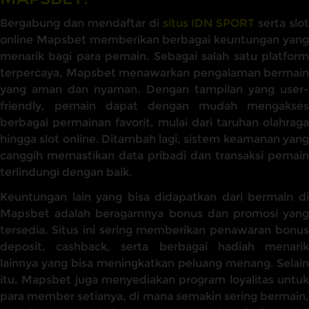
Bergabung dan mendaftar di
situs IDN SPORT
serta slot
online Mapsbet memberikan berbagai keuntungan yang
menarik bagi para pemain. Sebagai salah satu platform
terpercaya, Mapsbet menawarkan pengalaman bermain
yang aman dan nyaman. Dengan tampilan yang user-
friendly, pemain dapat dengan mudah mengakses
berbagai permainan favorit, mulai dari taruhan olahraga
hingga slot online. Ditambah lagi, sistem keamanan yang
canggih memastikan data pribadi dan transaksi pemain
terlindungi dengan baik.
Keuntungan lain yang bisa didapatkan dari bermain di
Mapsbet adalah beragamnya bonus dan promosi yang
tersedia. Situs ini sering memberikan penawaran bonus
deposit, cashback, serta berbagai hadiah menarik
lainnya yang bisa meningkatkan peluang menang. Selain
itu, Mapsbet juga menyediakan program loyalitas untuk
para member setianya, di mana semakin sering bermain,