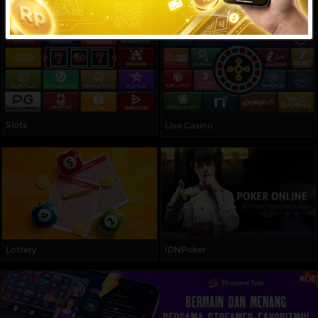
Sports
IDNLIVE
Referral
Promosi
Hubungi Kami
Live Chat
Slots
Live Casino
Pengaduan Customer
Pilih Bahasa:
MASUK
DAFTAR
Lottery
IDNPoker
&copy; MAPSBET : Daftar Slot Langsung Dapat
Bonus Member Baru 100 Di Depan TO Kecil. Hak
Cipta Dilindungi.