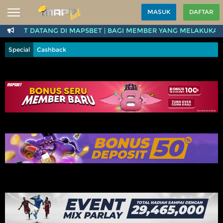
Beranda
MASUK
DAFTAR
AMAT DATANG DI MAPSBET | BAGI MEMBER YANG MELAKUKAN TR
Sports
BARU
PROMO
Special
Cashback
Live Casino
BARU
PROMO BONUS NEW MEMBER DAN DEPOSIT KHUSUS
IDNPoker
BARU
SLOT DAN TEMBAK IKAN
Slots
PROMO
IDNLIVE
BARU
BONUS DEPOSIT 50%
Stream N Spin
Arcade
PROMO
Table Games
EVENT MIX PARLAY BERHADIAH SAMPAI 29,465,000
RUPIAH
Lottery
BARU
PROMO
IDNRaffle