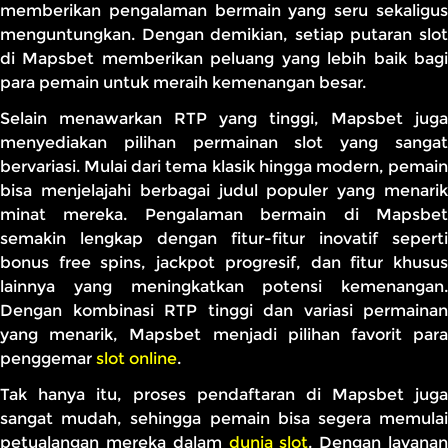
memberikan pengalaman bermain yang seru sekaligus
menguntungkan. Dengan demikian, setiap putaran slot
di Mapsbet memberikan peluang yang lebih baik bagi
para pemain untuk meraih kemenangan besar.
Selain menawarkan RTP yang tinggi, Mapsbet juga
menyediakan pilihan permainan slot yang sangat
bervariasi. Mulai dari tema klasik hingga modern, pemain
bisa menjelajahi berbagai judul populer yang menarik
minat mereka. Pengalaman bermain di Mapsbet
semakin lengkap dengan fitur-fitur inovatif seperti
bonus free spins, jackpot progresif, dan fitur khusus
lainnya yang meningkatkan potensi kemenangan.
Dengan kombinasi RTP tinggi dan variasi permainan
yang menarik, Mapsbet menjadi pilihan favorit para
penggemar
slot online
.
Tak hanya itu, proses pendaftaran di Mapsbet juga
sangat mudah, sehingga pemain bisa segera memulai
petualangan mereka dalam
dunia slot
. Dengan layana