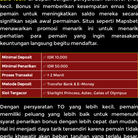
kecil. Bonus ini memberikan kesempatan emas bagi
pemain untuk meningkatkan saldo mereka secara
signifikan sejak awal permainan. Situs seperti Mapsbet
menawarkan promosi menarik ini untuk menarik
perhatian para pemain yang ingin merasakan
keuntungan langsung begitu mendaftar.
Minimal Deposit
✅ IDR 10,000
Minimal Penarikan
✅ IDR 50.000
Proses Transaksi
✅ ± 2 Menit
Metode Deposit
✅ Transfer Bank & E-Money
Slot Tergacor
✅ Starlight Princess, Aztec, Gates of Olympus
Dengan persyaratan TO yang lebih kecil, pemain
memiliki peluang yang lebih baik untuk memenuhi
syarat penarikan bonus dengan lebih cepat dan mudah.
Hal ini menjadi daya tarik tersendiri karena pemain tidak
perlu khawatir akan beban taruhan yang terlalu besar.