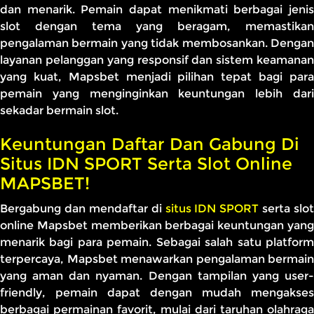
dan menarik. Pemain dapat menikmati berbagai jenis
slot dengan tema yang beragam, memastikan
pengalaman bermain yang tidak membosankan. Dengan
layanan pelanggan yang responsif dan sistem keamanan
yang kuat, Mapsbet menjadi pilihan tepat bagi para
pemain yang menginginkan keuntungan lebih dari
sekadar bermain slot.
Keuntungan Daftar Dan Gabung Di
Situs IDN SPORT Serta Slot Online
MAPSBET!
Bergabung dan mendaftar di
situs IDN SPORT
serta slot
online Mapsbet memberikan berbagai keuntungan yang
menarik bagi para pemain. Sebagai salah satu platform
terpercaya, Mapsbet menawarkan pengalaman bermain
yang aman dan nyaman. Dengan tampilan yang user-
friendly, pemain dapat dengan mudah mengakses
berbagai permainan favorit, mulai dari taruhan olahraga