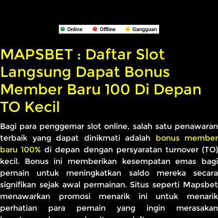
MAPSBET : Daftar Slot
Langsung Dapat Bonus
Member Baru 100 Di Depan
TO Kecil
Bagi para penggemar slot online, salah satu penawaran
terbaik yang dapat dinikmati adalah
bonus member
baru 100%
di depan dengan persyaratan turnover (TO
kecil. Bonus ini memberikan kesempatan emas bagi
pemain untuk meningkatkan saldo mereka secara
signifikan sejak awal permainan. Situs seperti Mapsbet
menawarkan promosi menarik ini untuk menarik
perhatian para pemain yang ingin merasakan