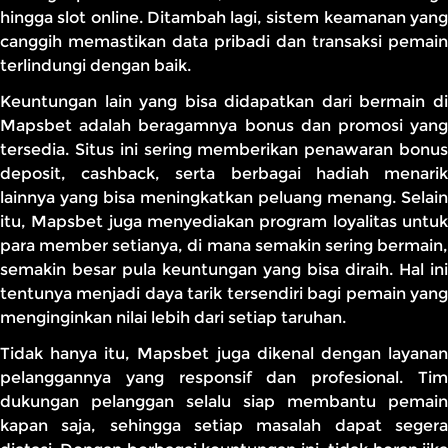
hingga slot online. Ditambah lagi, sistem keamanan yang
canggih memastikan data pribadi dan transaksi pemain
terlindungi dengan baik.
Keuntungan lain yang bisa didapatkan dari bermain di
Mapsbet adalah beragamnya bonus dan promosi yang
tersedia. Situs ini sering memberikan penawaran bonus
deposit, cashback, serta berbagai hadiah menarik
lainnya yang bisa meningkatkan peluang menang. Selain
itu, Mapsbet juga menyediakan program loyalitas untuk
para member setianya, di mana semakin sering bermain,
semakin besar pula keuntungan yang bisa diraih. Hal ini
tentunya menjadi daya tarik tersendiri bagi pemain yang
menginginkan nilai lebih dari setiap taruhan.
Tidak hanya itu, Mapsbet juga dikenal dengan layanan
pelanggannya yang responsif dan profesional. Tim
dukungan pelanggan selalu siap membantu pemain
kapan saja, sehingga setiap masalah dapat segera