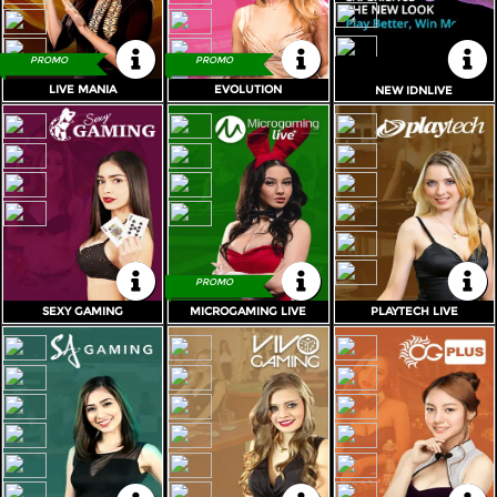
DAFTAR
MASUK
DAFTAR
MASUK
DAFTAR
MASUK
Referral
KEMBALI
KEMBALI
KEMBALI
PROMO
PROMO
Promosi
LIVE MANIA
EVOLUTION
LIVE MANIA
EVOLUTION
NEW IDNLIVE
Meja
Min
Max
Meja
Min
Max
Meja
Min
Max
Hubungi Kami
Roulette
2Rb
20Jt
Roulette
1Rb
5Jt
Baccarat
10Rb
30Jt
Sicbo
2Rb
2Jt
Baccarat
10Rb
7,5Jt
Dragon Tiger
10Rb
30Jt
NEW IDNLIVE
Baccarat
1Rb
20Jt
Dragon Tiger
10Rb
7,5Jt
Live Chat
Blackjack
10Rb
20Jt
Sicbo
10Rb
30Jt
Blackjack
25Rb
2,5Jt
Dragon Tiger
10Rb
1Jt
Roulette
10Rb
30Jt
Sicbo
1Rb
5Jt
Special Games
1Rb
10Jt
Pengaduan Customer
DAFTAR
MASUK
DAFTAR
MASUK
DAFTAR
MASUK
Pilih Bahasa:
KEMBALI
KEMBALI
KEMBALI
PROMO
SEXY GAMING
MICROGAMING LIVE
PLAYTECH LIVE
SEXY GAMING
MICROGAMING LIVE
PLAYTECH LIVE
Meja
Min
Max
Meja
Min
Max
Meja
Min
Max
Baccarat
1Rb
10Jt
Baccarat
1Rb
30Jt
Baccarat
5Rb
30Jt
Dragon Tiger
1Rb
10Jt
Dragon Tiger
1Rb
30Jt
Roulette
1Rb
30Jt
MASUK
DAFTAR
Roulette
1Rb
10Jt
Roulette
1Rb
30Jt
Blackjack
250Rb
30Jt
Wheel
1Rb
10Jt
Sicbo
1Rb
30Jt
Special Games
10Rb
30Jt
Special Games
1Rb
10Jt
&copy; MAPSBET : Daftar Slot Langsung Dapat
Bonus Member Baru 100 Di Depan TO Kecil. Hak
Cipta Dilindungi.
DAFTAR
MASUK
DAFTAR
MASUK
DAFTAR
MASUK