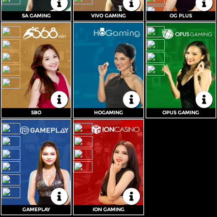
KEMBALI
KEMBALI
KEMBALI
SA GAMING
VIVO GAMING
OG PLUS
SA GAMING
VIVO GAMING
OG PLUS
Meja
Min
Max
Meja
Min
Max
Meja
Min
Max
Baccarat
10Rb
5Jt
Roulette
1Rb
5Jt
Baccarat
1Rb
20Jt
Roulette
1Rb
25Jt
Baccarat
10Rb
7,5Jt
Roulette
1Rb
20Jt
Sic Bo
1Rb
25Jt
Dragon Tiger
10Rb
7,5Jt
Sicbo
1Rb
20Jt
Dragon Tiger
10Rb
10Jt
Blackjack
25Rb
2,5Jt
Dragon Tiger
1Rb
20Jt
Special Games
1Rb
2Jt
Sicbo
1Rb
5Jt
DAFTAR
MASUK
DAFTAR
MASUK
DAFTAR
MASUK
KEMBALI
KEMBALI
KEMBALI
SBO
HOGAMING
OPUS GAMING
SBO
HOGAMING
OPUS GAMING
Meja
Min
Max
Meja
Min
Max
Baccarat
5Rb
30Jt
Baccarat
5Rb
30Jt
Sicbo
500
250Rb
Roulette
1Rb
125Jt
Roulette
1Rb
300Rb
Sicbo
1Rb
125Jt
Dragon Tiger
5Rb
1,9Jt
Dragon Tiger
5Rb
30Jt
Special Games
500
1,9Jt
DAFTAR
MASUK
DAFTAR
MASUK
KEMBALI
KEMBALI
GAMEPLAY
ION GAMING
GAMEPLAY
ION GAMING