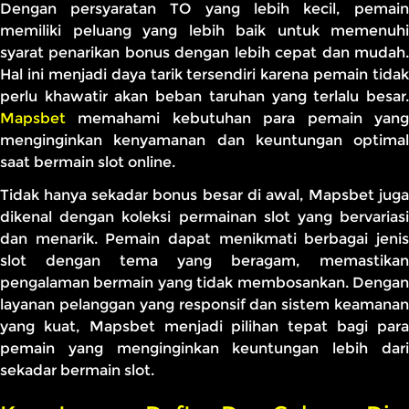
Dengan persyaratan TO yang lebih kecil, pemain
memiliki peluang yang lebih baik untuk memenuhi
syarat penarikan bonus dengan lebih cepat dan mudah.
Hal ini menjadi daya tarik tersendiri karena pemain tidak
perlu khawatir akan beban taruhan yang terlalu besar.
Mapsbet
memahami kebutuhan para pemain yang
menginginkan kenyamanan dan keuntungan optimal
saat bermain slot online.
Tidak hanya sekadar bonus besar di awal, Mapsbet juga
dikenal dengan koleksi permainan slot yang bervariasi
dan menarik. Pemain dapat menikmati berbagai jenis
slot dengan tema yang beragam, memastikan
pengalaman bermain yang tidak membosankan. Dengan
layanan pelanggan yang responsif dan sistem keamanan
yang kuat, Mapsbet menjadi pilihan tepat bagi para
pemain yang menginginkan keuntungan lebih dari
sekadar bermain slot.