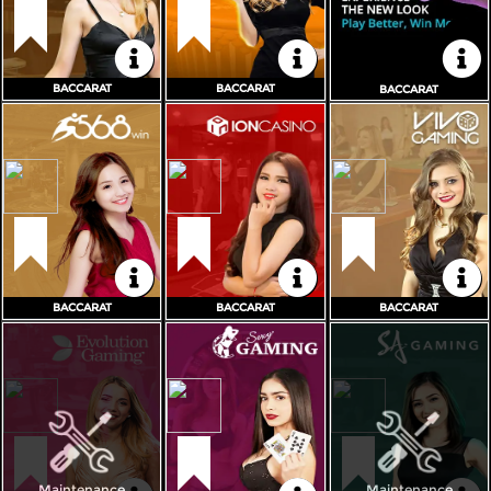
27
52
DAFTAR
MASUK
DAFTAR
MASUK
DAFTAR
MASUK
MEJA
MEJA
Referral
KEMBALI
KEMBALI
KEMBALI
Promosi
BACCARAT
BACCARAT
BACCARAT
BACCARAT
BACCARAT
Meja
Min
Max
Meja
Min
Max
Meja
Min
Max
Hubungi Kami
Baccarat
10Rb
5Jt
Baccarat
5Rb
30Jt
Baccarat
5Rb
30Jt
Roulette
1Rb
25Jt
BACCARAT
Roulette
1Rb
125Jt
Roulette
1Rb
30Jt
Sic Bo
1Rb
25Jt
Live Chat
Sicbo
1Rb
125Jt
Blackjack
250Rb
30Jt
Dragon Tiger
10Rb
10Jt
Dragon Tiger
5Rb
30Jt
Special Games
10Rb
30Jt
Special Games
1Rb
2Jt
Pengaduan Customer
13
6
8
DAFTAR
MASUK
DAFTAR
MASUK
DAFTAR
MASUK
MEJA
MEJA
MEJA
Pilih Bahasa:
KEMBALI
KEMBALI
KEMBALI
BACCARAT
BACCARAT
BACCARAT
BACCARAT
BACCARAT
BACCARAT
Meja
Min
Max
Meja
Min
Max
Meja
Min
Max
Roulette
1Rb
20Jt
Baccarat
10Rb
30Jt
Baccarat
1Rb
30Jt
Baccarat
2Rb
10Jt
Dragon Tiger
10Rb
30Jt
Dragon Tiger
1Rb
30Jt
MASUK
DAFTAR
Sicbo
2Rb
10Jt
Dragon Tiger
10Rb
10Jt
Sicbo
10Rb
30Jt
Roulette
1Rb
30Jt
Blackjack
10Rb
20Jt
Roulette
10Rb
30Jt
Sicbo
1Rb
30Jt
Wheel
1Rb
10Jt
&copy; MAPSBET : Daftar Slot Langsung Dapat
Bonus Member Baru 100 Di Depan TO Kecil. Hak
38
19
16
Cipta Dilindungi.
DAFTAR
MASUK
DAFTAR
MASUK
DAFTAR
MASUK
MEJA
MEJA
MEJA
Maintenance
Maintenance