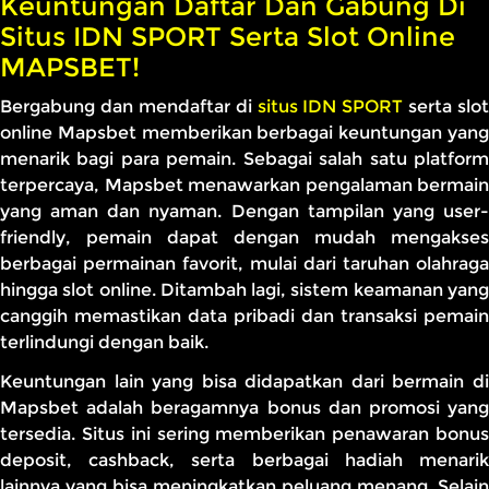
Keuntungan Daftar Dan Gabung Di
Situs IDN SPORT Serta Slot Online
MAPSBET!
Bergabung dan mendaftar di
situs IDN SPORT
serta slot
online Mapsbet memberikan berbagai keuntungan yang
menarik bagi para pemain. Sebagai salah satu platform
terpercaya, Mapsbet menawarkan pengalaman bermain
yang aman dan nyaman. Dengan tampilan yang user-
friendly, pemain dapat dengan mudah mengakses
berbagai permainan favorit, mulai dari taruhan olahraga
hingga slot online. Ditambah lagi, sistem keamanan yang
canggih memastikan data pribadi dan transaksi pemain
terlindungi dengan baik.
Keuntungan lain yang bisa didapatkan dari bermain di
Mapsbet adalah beragamnya bonus dan promosi yang
tersedia. Situs ini sering memberikan penawaran bonus
deposit, cashback, serta berbagai hadiah menarik
lainnya yang bisa meningkatkan peluang menang. Selain