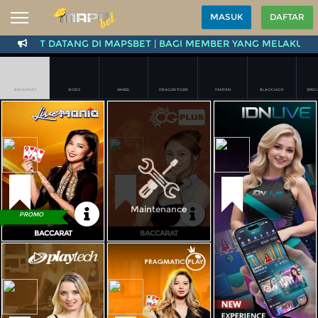
Beranda
MASUK
DAFTAR
ELAMAT DATANG DI MAPSBET | BAGI MEMBER YANG MELAKUKAN 
Sports
BARU
PROMO
Live Casino
BARU
BACCARAT
SICBO
WHEEL
DRAGON TIGER
FANTAN
BLACKJACK
SPEC
IDNPoker
BARU
Meja
Min
Max
Meja
Min
Max
Meja
Min
Max
Baccarat
5Rb
5Jt
Baccarat
1Rb
10Jt
Baccarat
1Rb
5Jt
Roulette
1Rb
20Jt
Dragon Tiger
1Rb
10Jt
Slots
Sicbo
2Rb
25Jt
PROMO
Dragon Tiger
1Rb
5Jt
Roulette
1Rb
10Jt
Blackjack
10Rb
50Jt
Wheel
1Rb
10Jt
Wheel
1Rb
1Jt
Roulette
1Rb
5Jt
Special Games
1Rb
10Jt
Dragon Tiger
5Rb
5Jt
IDNLIVE
BARU
Sicbo
1Rb
5Jt
1
23
3
Special Games
1Rb
5Jt
Stream N Spin
DAFTAR
MASUK
DAFTAR
MASUK
MEJA
MEJA
MEJA
Maintenance
KEMBALI
KEMBALI
PROMO
Arcade
PROMO
BACCARAT
BACCARAT
BACCARAT
BACCARAT
Table Games
Meja
Min
Max
Meja
Min
Max
Roulette
2Rb
20Jt
Baccarat
5Rb
5Jt
Sicbo
2Rb
2Jt
Roulette
1Rb
20Jt
Baccarat
1Rb
20Jt
Sicbo
2Rb
25Jt
Lottery
BARU
PROMO
Blackjack
10Rb
20Jt
Blackjack
10Rb
50Jt
Dragon Tiger
10Rb
1Jt
Wheel
1Rb
1Jt
Special Games
1Rb
10Jt
Dragon Tiger
5Rb
5Jt
IDNRaffle